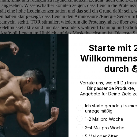
ngesehen. Wissenschaftler konnten zeigen, dass Leucin die Proteinsynt
ält eine hohe Leucinkonzentration und das soll ein Grund dafür sein,
en haben klar gezeigt, dass Leucin den Aminosäure-/Energie-Sensor mT
apamycin' steht). TOR stimuliert wiederum die Proteinsynthese über zw
elettmuskel aktiv sind und das besonders während Training und Erhol
 kraftvoll Leucin im Hinblick auf das Muskelwachstum ist. Die erste St
die Muskelproteindosis stimulieren könnte. Dieser „Leucin-Trigger“ hat 
ektive, Strategie bei Athleten in Aufbauphasen von Muskelmasse ausgelö
Starte mit
 dazwischen an einem leucinreichen „Cocktail“. Bei der 10-fachen Mus
ne gute Strategie!
Lysin
ist wichtig für die Absorption von Kalzium un
Willkommens
utzt Lysin auch bei der Regulierung des Bindegewebes (d.h. Haut, Kno
 eine Ergänzung mit Lysin das Wiederauftreten von Fieberblasen und Ge
durch 
 Sterne)
Grund:
Obwohl ich nicht empfehle ohne medizinische Überw
en, ist die Anwendung von EAA's einfach. EAA's sind ein effektive
xtra Kalorien zu konsumieren oder sich um potentielle Magendarmproble
Verrate uns, wie oft Du traini
eiten begleiten.
BEWERTUNG
Dir passende Produkte,
Angebote für Deine Ziele z
 wissenschaftliche Studien an Menschen verfügbar
Wie oft trainierst du aktuell
Ich starte gerade / trainie
erfügbar; Berichten zufolge effektiv
unregelmäßig
chliche Studien verfügbar, aber vielversprechende
1–2 Mal pro Woche
3–4 Mal pro Woche
al Amino Acid bestellen!
5 Mal oder öfter