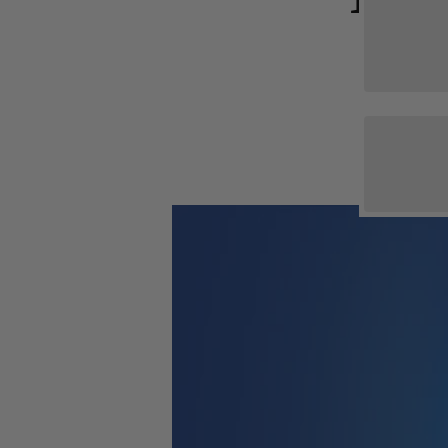
Whey
Deals & Sparpakete
Casei
Ausverkauf
Mehr
Drinks & Sirup
Soja P
Elektrolyte
Protei
Fitnesspakete
Gesundheitspakete