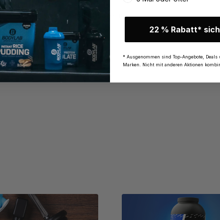
findest du
hier
.
nmelden
und keine Infos mehr verpassen!
22 % Rabatt* sich
* Ausgenommen sind Top-Angebote, Deals 
Marken. Nicht mit anderen Aktionen kombin