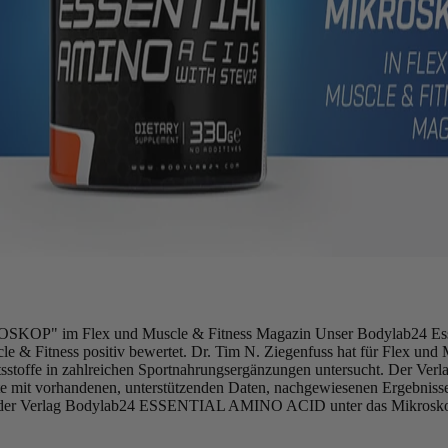
P" im Flex und Muscle & Fitness Magazin Unser Bodylab24 Esse
e & Fitness positiv bewertet. Dr. Tim N. Ziegenfuss hat für Flex und 
tsstoffe in zahlreichen Sportnahrungsergänzungen untersucht. Der Verl
e mit vorhandenen, unterstützenden Daten, nachgewiesenen Ergebnisse
gt der Verlag Bodylab24 ESSENTIAL AMINO ACID unter das Mikrosk