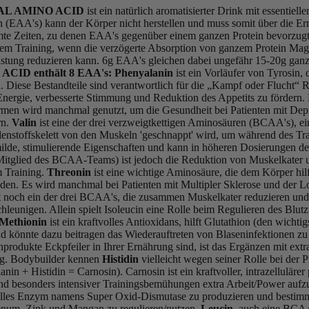
IAL AMINO ACID
ist ein natürlich aromatisierter Drink mit essentiel
n (EAA's) kann der Körper nicht herstellen und muss somit über die E
mte Zeiten, zu denen EAA's gegenüber einem ganzen Protein bevorzugt
dem Training, wenn die verzögerte Absorption von ganzem Protein M
istung reduzieren kann. 6g EAA's gleichen dabei ungefähr 15-20g gan
CID enthält 8 EAA's:
Phenyalanin
ist ein Vorläufer von Tyrosin, 
. Diese Bestandteile sind verantwortlich für die „Kampf oder Flucht“ R
nergie, verbesserte Stimmung und Reduktion des Appetits zu fördern. 
en wird manchmal genutzt, um die Gesundheit bei Patienten mit Dep
rn.
Valin
ist eine der drei verzweigtkettigen Aminosäuren (BCAA's), ein
lenstoffskelett von den Muskeln 'geschnappt' wird, um während des Tr
milde, stimulierende Eigenschaften und kann in höheren Dosierungen de
 Mitglied des BCAA-Teams) ist jedoch die Reduktion von Muskelkater u
m Training.
Threonin
ist eine wichtige Aminosäure, die dem Körper hilf
den. Es wird manchmal bei Patienten mit Multipler Sklerose und der 
st noch ein der drei BCAA's, die zusammen Muskelkater reduzieren und
leunigen. Allein spielt Isoleucin eine Rolle beim Regulieren des Blut
Methionin
ist ein kraftvolles Antioxidans, hilft Glutathion (den wichti
nd könnte dazu beitragen das Wiederauftreten von Blaseninfektionen z
hprodukte Eckpfeiler in Ihrer Ernährung sind, ist das Ergänzen mit ext
tig. Bodybuilder kennen
Histidin
vielleicht wegen seiner Rolle bei der
nin + Histidin = Carnosin). Carnosin ist ein kraftvoller, intrazellulärer 
d besonders intensiver Trainingsbemühungen extra Arbeit/Power aufzub
olles Enzym namens Super Oxid-Dismutase zu produzieren und bestim
enum, Zink und Mangan zu regulieren/nutzen.
Leucin
, auch eine BCA