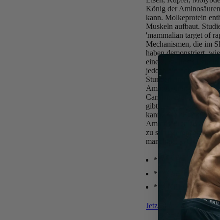
König der Aminosäuren a
kann. Molkeprotein enth
Muskeln aufbaut. Studi
'mammalian target of r
Mechanismen, die im Sk
haben demonstriert, wie
eine 2,5g-Dosis Leucin 
jedoch einfache und eff
Stunden und nippen Sie
Aminosäuren ist dies ei
Carnitin. Der Körper n
gibt u.a. Beweise, dass
kann.
NOTE: *****
(5
Aminosäuren zu ergänz
zu stimulieren, ohne e
manchmal „echte" Mahlz
***** Herausragende
**** Solide Studien v
*** Nicht viele mens
Jetzt Bodylab24 Essenti