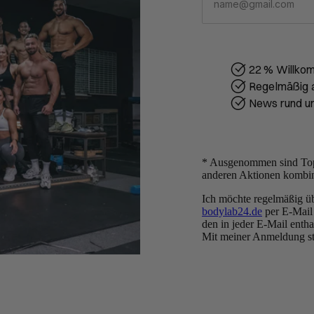
22 % Willko
Regelmäßig a
News rund u
* Ausgenommen sind Top
anderen Aktionen kombin
Ich möchte regelmäßig ü
bodylab24.de
per E-Mail 
den in jeder E-Mail enth
Mit meiner Anmeldung s
Folge uns
Youtube