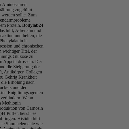
len Aminosäuren.
rnährung zugeführt
 werden sollte. Zum
agendarmprobleme
zem Protein.
Bodylab24
das hilft, Adrenalin und
eaktion und helfen, die
Phenylalanin in
ression und chronischen
 wichtiger Titel, der
ainings Glukose zu
n Appetit drosseln. Der
nd die Steigerung der
t, Antikörper, Collagen
Lou Gehrig Krankheit
 die Erholung nach
zuckers und der
gsten Entgiftungsagenten
u verhindern. Wenn
ra Methionin
 Produktion von Carnosin
pH-Puffer, heißt - es
ringen. Histidin hilft
mte Spurenelemente wie
A Aminosäure, wird als