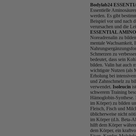
Bodylab24 ESSENT
Essentielle Aminosäure
werden. Es gibt bestim
Beispiel vor und nach 
verursachen und die Le
ESSENTIAL AMINO A
Noreadrenalin zu bilden
mentale Wachsamkeit, E
Nahrungsergänzungsform
Schmerzen zu verbesse
bedeutet, dass sein Koh
bilden. Valin hat auch 
wichtigste Nutzen (als
Erholung bei intensive
und Zahnschmelz zu bil
verwendet.
Isoleucin
i
schwerem Training besch
Hämoglobin-Synthese.
im Körper) zu bilden u
Fleisch, Fisch und Milc
üblicherweise nicht nö
im Körper (d.h. Beta-Ala
hilft dem Körper währen
dem Körper, ein kraftv
Eisen, Kupfer, Molybd