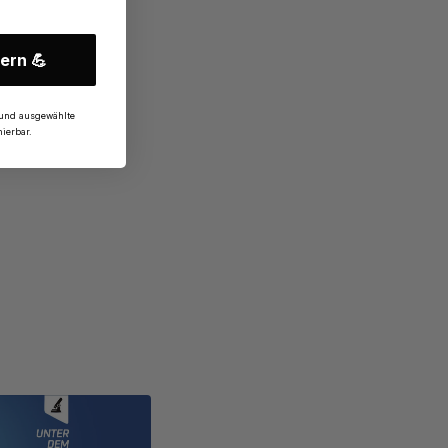
ern 💪
und ausgewählte
ierbar.