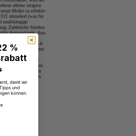
hese alleine steigern
 warum Molke so effektiv
OT stimuliert (was für
ei unabhängige
ung. Zahlreiche Studien
udie demonstrierte, dass
eine relativ neue,
st: Essen Sie alle 4-6
 22 %
kelaufbaukraft anderer
d die Bildung von
rabatt
rpel und Sehnen). Es
nitalherpes reduzieren

achung mit einzelnen
r Weg Muskelwachstum
me zu sorgen, die
erst, damit wir
 Tipps und
eigen können.
?
re