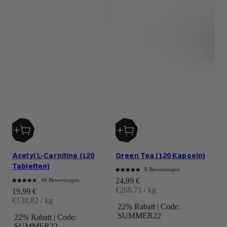
Acetyl L-Carnitine (120
Green Tea (120 Kapseln)
Tabletten)
8 Bewertungen
Angebot
24,99 €
48 Bewertungen
€268,71 / kg
Angebot
19,99 €
€138,82 / kg
22% Rabatt | Code:
SUMMER22
22% Rabatt | Code:
SUMMER22