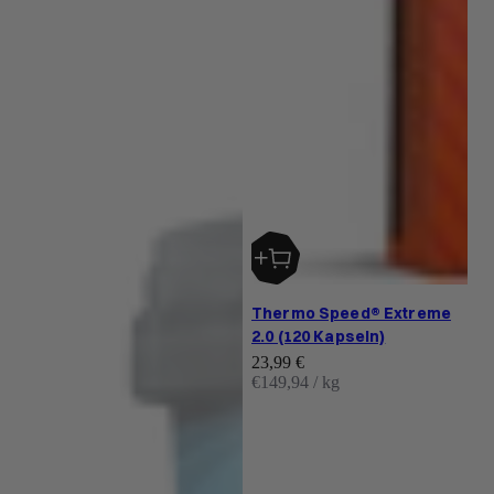
Thermo Speed® Extreme
2.0 (120 Kapseln)
Angebot
23,99 €
€149,94 / kg