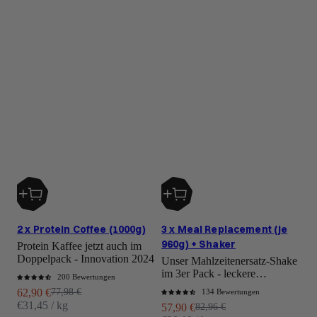
2 x Protein Coffee (1000g)
3 x Meal Replacement (je
960g) + Shaker
Protein Kaffee jetzt auch im
Doppelpack - Innovation 2024
Unser Mahlzeitenersatz-Shake
im 3er Pack - leckere
200 Bewertungen
Unterstützung für Dein
Angebot
Regulärer Preis
62,90 €
77,98 €
134 Bewertungen
Gewichtsmanagement
€31,45 / kg
Angebot
Regulärer Preis
57,90 €
82,96 €