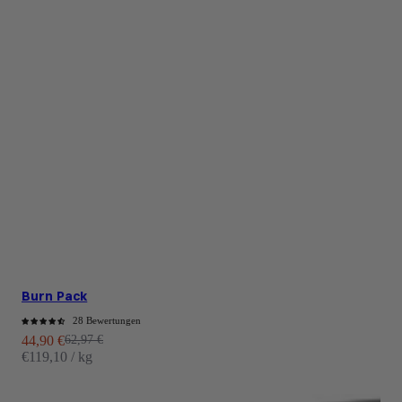
Burn Pack
28 Bewertungen
Angebot
Regulärer Preis
44,90 €
62,97 €
€119,10 / kg