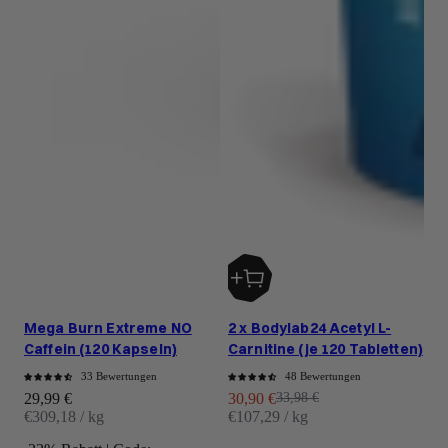
Mega Burn Extreme NO
2 x Bodylab24 Acetyl L-
Caffein (120 Kapseln)
Carnitine (je 120 Tabletten)
33 Bewertungen
48 Bewertungen
Angebot
Angebot
Regulärer Preis
29,99 €
30,90 €
33,98 €
€309,18 / kg
€107,29 / kg