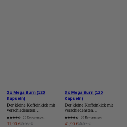
2 x Mega Burn (120
3 x Mega Burn (120
Kapseln)
Kapseln)
Der kleine Koffeinkick mit
Der kleine Koffeinkick mit
verschiedensten
verschiedensten
Pflanzenstoffen.
Pflanzenstoffen.
28 Bewertungen
28 Bewertungen
Angebot
Regulärer Preis
Angebot
Regulärer Preis
31,90 €
39,98 €
41,90 €
59,97 €