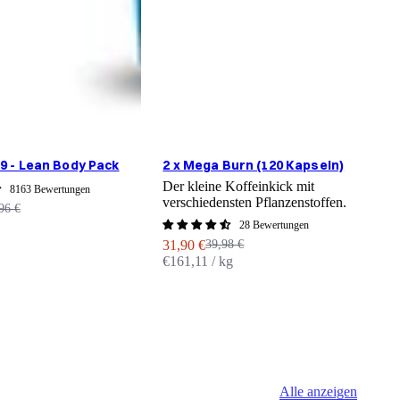
9 - Lean Body Pack
2 x Mega Burn (120 Kapseln)
3
Der kleine Koffeinkick mit
8163 Bewertungen
verschiedensten Pflanzenstoffen.
A
5
lärer Preis
96 €
€
28 Bewertungen
Angebot
Regulärer Preis
31,90 €
39,98 €
€161,11 / kg
Alle anzeigen