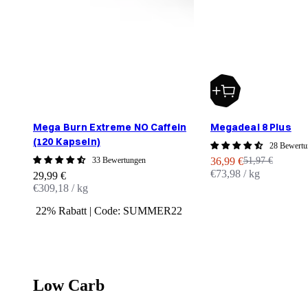
Mega Burn Extreme NO Caffein
Megadeal 8 Plus
(120 Kapseln)
28 Bewertu
Angebot
Regulärer Preis
33 Bewertungen
36,99 €
51,97 €
€73,98 / kg
Angebot
29,99 €
€309,18 / kg
22% Rabatt | Code: SUMMER22
Low Carb