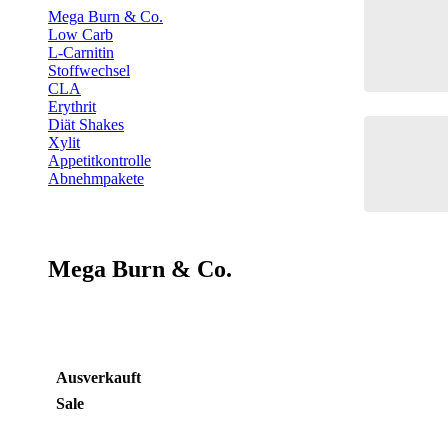
Whey
Deals & Sparpakete
Mega Burn & Co.
Low Carb
Casei
Ausverkauf
L-Carnitin
Stoffwechsel
Mehr
Drinks & Sirup
CLA
Erythrit
Soja P
Elektrolyte
Diät Shakes
Xylit
Protei
Fitnesspakete
Appetitkontrolle
Abnehmpakete
Gesundheitspakete
Mega Burn & Co.
Ausverkauft
Sale