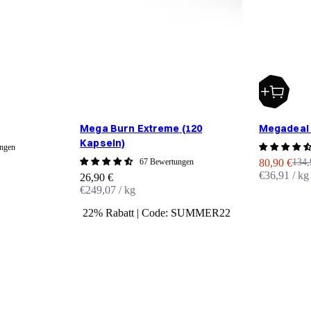
Mega Burn Extreme (120
Megadeal 
Kapseln)
ngen
Angebot
Regu
67 Bewertungen
80,90 €
134,
€36,91 / kg
Angebot
26,90 €
€249,07 / kg
22% Rabatt | Code: SUMMER22