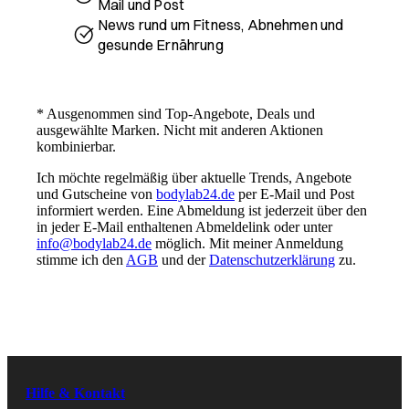
Mail und Post
News rund um Fitness, Abnehmen und
gesunde Ernährung
* Ausgenommen sind Top-Angebote, Deals und
ausgewählte Marken. Nicht mit anderen Aktionen
kombinierbar.
Ich möchte regelmäßig über aktuelle Trends, Angebote
UNSER VERSPRECHEN:
und Gutscheine von
bodylab24.de
per E-Mail und Post
BESTE QUALITÄT ZU
informiert werden. Eine Abmeldung ist jederzeit über den
FAIREN PREISEN
in jeder E-Mail enthaltenen Abmeldelink oder unter
info@bodylab24.de
möglich. Mit meiner Anmeldung
Folge uns
stimme ich den
AGB
und der
Datenschutzerklärung
zu.
Youtube
Instagram
Hilfe & Kontakt
Facebook