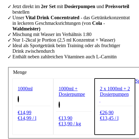
Jetzt direkt im
2er Set
mit
Dosierpumpen
und
Preisvorteil
bestellen
Unser
Vital Drink Concentrated
- das Getränkekonzentrat
in leckeren Geschmacksrichtungen (von
Cola
-
Waldmeister)
Mischung mit Wasser im Verhältnis 1:80
Nur 1-2kcal je Portion (2,5 ml Konzentrat + Wasser)
Ideal als Sportgetränk beim Training oder als fruchtiger
Drink zwischendurch
Enthält neben zahlreichen Vitaminen auch L-Carnitin
Menge
1000ml
1000ml +
2 x 1000ml + 2
Dosierpumpe
Dosierpumpen
€14,99
€26,90
€14,99 / l
€13,90
€13,45 / l
€13,90 / kg