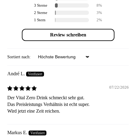
3 Sterne
8%
2 Sterne
3%
1 Stern
2%
Review schreiben
Sortiert nach:
Sort by
André L.
07/22/2026
Der Vital Zero Drink schmeckt sehr gut.
Das Preisleistungs Verhältnis ist echt super.
Wird jetzt eine Zeit reichen.
Markus E.