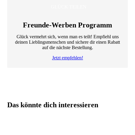
GLÜCK TEILEN
Freunde-Werben Programm
Glück vermehrt sich, wenn man es teilt! Empfiehl uns
deinen Lieblingsmenschen und sichere dir einen Rabatt
auf die nächste Bestellung.
Jetzt empfehlen!
Beste Qualität zum besten Preis – dafür steht BODYLAB
Das könnte dich interessieren
Eine Top-Auswahl mit über 3000 Produkten für
dich!
Beste Preise auf BODYLAB-Produkte, da der
Zwischenhandel übersprungen wird