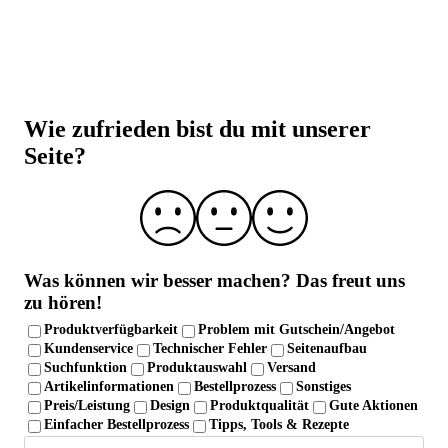
Über 30.000 Trusted Shops Bewertungen
Über 20 Jahre Erfahrung
Laborgeprüfte Qualität und strenge
Qualitätskontrolle
Wie zufrieden bist du mit unserer
Seite?
Was können wir besser machen?
Das freut uns
zu hören!
Produktverfügbarkeit
Problem mit Gutschein/Angebot
Kundenservice
Technischer Fehler
Seitenaufbau
Suchfunktion
Produktauswahl
Versand
Artikelinformationen
Bestellprozess
Sonstiges
Preis/Leistung
Design
Produktqualität
Gute Aktionen
Einfacher Bestellprozess
Tipps, Tools & Rezepte