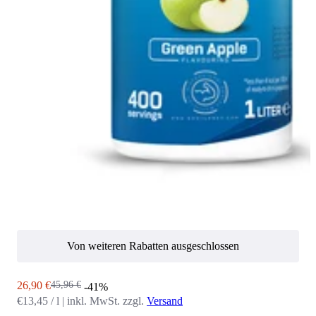
Von weiteren Rabatten ausgeschlossen
Angebot
Regulärer Preis
26,90 €
45,96 €
-41%
€13,45 / l
|
inkl. MwSt. zzgl.
Versand