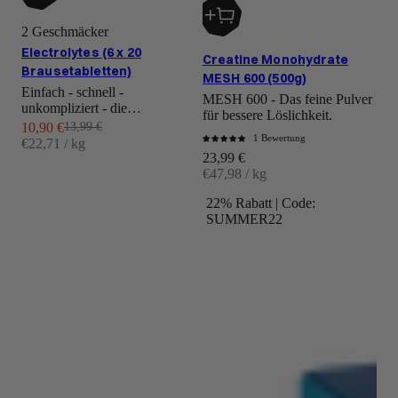
2 Geschmäcker
Electrolytes (6 x 20
Creatine Monohydrate
Brausetabletten)
MESH 600 (500g)
Einfach - schnell -
MESH 600 - Das feine Pulver
unkompliziert - die
für bessere Löslichkeit.
Brausetablette mit Mehrwert.
Angebot
Regulärer Preis
10,90 €
13,99 €
Für Alltag, Sport und
1 Bewertung
€22,71 / kg
unterwegs.
Angebot
23,99 €
€47,98 / kg
22% Rabatt | Code:
SUMMER22