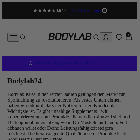
Zum Inhalt springen
41.906 Bewertungen
4.6 / 5
BODYLAB
0 Artikel
0
Konto
Menü
Suche
Suche
Waren
TOP DEAL - 1kg Creatine Monohydrate für 19,90 €
Bodylab24
Bodylab ist es in den letzten Jahren gelungen den Markt für
Sportnahrung zu revolutionieren. Als erstes Unternehmen
haben wir erkannt, dass der Nutzen für den Kunden das
Wichtigste ist. Es gibt unzählige Supplements - wir
konzentrieren uns auf Produkte, die wirklich sinnvoll sind und
Dich optimal unterstützen, wenn Du Muskeln aufbauen, Fett
abbauen willst oder Deine Leistungsfähigkeit steigern
möchtest. Die herausragende Qualität unserer Produkte ist der
Schlüssel zu Deinem Erfolg.