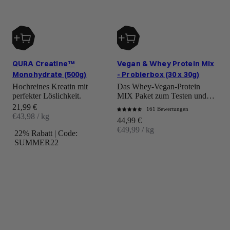
QURA Creatine™
Vegan & Whey Protein Mix
Monohydrate (500g)
- Probierbox (30 x 30g)
Hochreines Kreatin mit
Das Whey-Vegan-Protein
perfekter Löslichkeit.
MIX Paket zum Testen und
Ausprobieren.
Angebot
21,99 €
161 Bewertungen
€43,98 / kg
Angebot
44,99 €
€49,99 / kg
22% Rabatt | Code:
SUMMER22