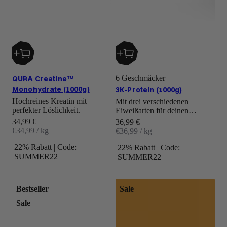
6 Geschmäcker
QURA Creatine™
Monohydrate (1000g)
3K-Protein (1000g)
Hochreines Kreatin mit
Mit drei verschiedenen
perfekter Löslichkeit.
Eiweißarten für deinen
Muskelaufbau.
Angebot
34,99 €
Angebot
36,99 €
€34,99 / kg
€36,99 / kg
22% Rabatt | Code:
22% Rabatt | Code:
SUMMER22
SUMMER22
Bestseller
Sale
Sale