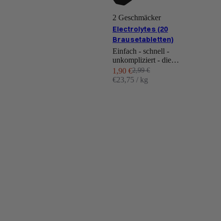
2 Geschmäcker
Electrolytes (20
Brausetabletten)
Einfach - schnell -
unkompliziert - die
Brausetablette mit Mehrwert.
Angebot
Regulärer Preis
1,90 €
2,99 €
Für Alltag, Sport und
€23,75 / kg
unterwegs.