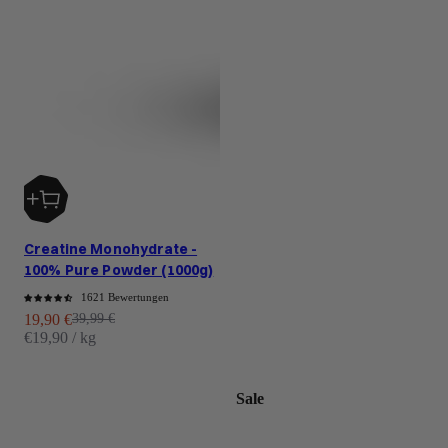
Creatine Monohydrate -
100% Pure Powder (1000g)
1621 Bewertungen
Angebot
Regulärer Preis
19,90 €
39,99 €
€19,90 / kg
Sale