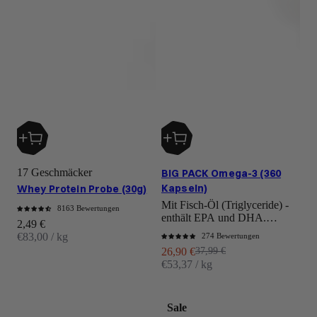
17 Geschmäcker
BIG PACK Omega-3 (360
Kapseln)
Whey Protein Probe (30g)
Mit Fisch-Öl (Triglyceride) -
8163 Bewertungen
enthält EPA und DHA.
Angebot
2,49 €
"Power für Herz, Gehirn &
€83,00 / kg
274 Bewertungen
Augen*"
Angebot
Regulärer Preis
26,90 €
37,99 €
€53,37 / kg
Sale