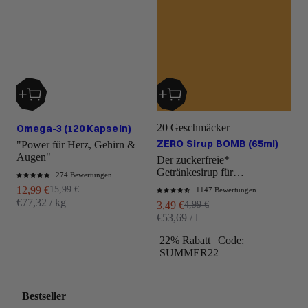
20 Geschmäcker
Omega-3 (120 Kapseln)
ZERO Sirup BOMB (65ml)
"Power für Herz, Gehirn &
Augen"
Der zuckerfreie*
Getränkesirup für
274 Bewertungen
Abwechslung bei Deinem
Angebot
Regulärer Preis
12,99 €
15,99 €
1147 Bewertungen
Getränkemanagement.
€77,32 / kg
Angebot
Regulärer Preis
3,49 €
4,99 €
€53,69 / l
22% Rabatt | Code:
SUMMER22
Bestseller