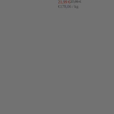
Angebot
Regulärer Preis
21,99 €
27,99 €
€178,06 / kg