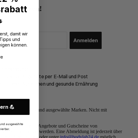
rabatt
r abonnieren!

erst, damit wir
 Tipps und
Anmelden
eigen können.
?
re
mmensrabatt*
ttraktive Angebote per E-Mail und Post
m Fitness, Abnehmen und gesunde Ernährung
ern 💪
-Angebote, Deals und ausgewählte Marken. Nicht mit
ierbar.
und ausgewählte
ber aktuelle Trends, Angebote und Gutscheine von
ierbar.
und Post informiert werden. Eine Abmeldung ist jederzeit über
altenen Abmeldelink oder unter
info@bodylab24.de
möglich.