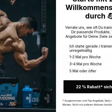
Willkommens
Jetzt Newslette
durch 
E-Mail-Adresse
Verrate uns, wie oft Du traini
Dir passende Produkte,
Angebote für Deine Ziele z
Wie oft trainierst du aktuell
Ich starte gerade / trainie
unregelmäßig
22 % Willko
1–2 Mal pro Woche
Regelmäßig a
3–4 Mal pro Woche
News rund u
5 Mal oder öfter
22 % Rabatt* sich
* Ausgenommen sind Top
anderen Aktionen kombin
* Ausgenommen sind Top-Angebote, Deals 
Ich möchte regelmäßig ü
Marken. Nicht mit anderen Aktionen kombin
bodylab24.de
per E-Mail 
den in jeder E-Mail enth