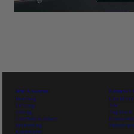
Hilfe & Kontakt
Nützliche L
Bestellung
Über BOD
Lieferung
Jobs
Zahlung
Angebote & 
Gutscheine & Rabatte
Freunde-We
Rücksendung
Studentenpr
Kundenkonto