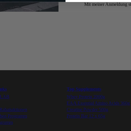
Mit meiner Anmeldung s
Folge uns
Youtube
UNSER VERSPRECHEN:
Instagram
BESTE QUALITÄT ZU
FAIREN PREISEN
Facebook
Tiktok
inks
Top Supplements
YLAB
Whey Protein 2000g
EAA Essential Amino Acids 360g
Rabattaktionen
Creatine Powder 500g
rben Programm
Protein Bar 12 x 65g
ogramm