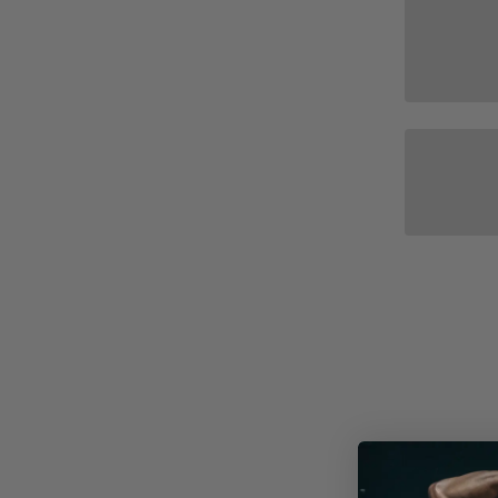
Whey
Deals & Sparpakete
Casei
Ausverkauf
Mehr
Drinks & Sirup
Soja P
Elektrolyte
Protei
Fitnesspakete
Gesundheitspakete