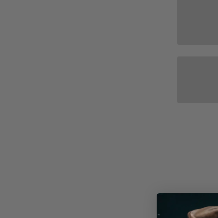
Whey
Deals & Sparpakete
Casei
Ausverkauf
Mehr
Drinks & Sirup
Soja P
Elektrolyte
Protei
Fitnesspakete
Gesundheitspakete