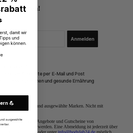
rabatt
r abonnieren!

erst, damit wir
 Tipps und
Anmelden
eigen können.
?
re
mmensrabatt*
ttraktive Angebote per E-Mail und Post
m Fitness, Abnehmen und gesunde Ernährung
ern 💪
-Angebote, Deals und ausgewählte Marken. Nicht mit
ierbar.
und ausgewählte
ber aktuelle Trends, Angebote und Gutscheine von
ierbar.
und Post informiert werden. Eine Abmeldung ist jederzeit über
altenen Abmeldelink oder unter
info@bodylab24.de
möglich.