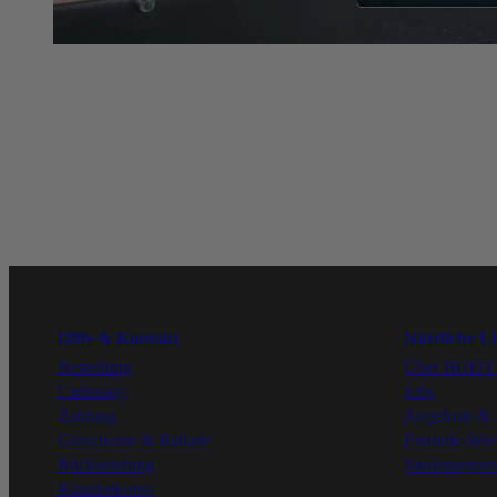
Hilfe & Kontakt
Nützliche L
Bestellung
Über BOD
Lieferung
Jobs
Zahlung
Angebote & 
Gutscheine & Rabatte
Freunde-We
Rücksendung
Studentenpr
Kundenkonto