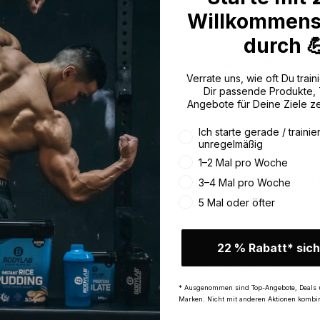
Willkommens
Jetzt Newslette
durch 
E-Mail-Adresse
Verrate uns, wie oft Du traini
Dir passende Produkte,
Angebote für Deine Ziele z
Wie oft trainierst du aktuell
Ich starte gerade / trainie
unregelmäßig
22 % Willko
1–2 Mal pro Woche
Regelmäßig a
3–4 Mal pro Woche
News rund u
5 Mal oder öfter
22 % Rabatt* sich
* Ausgenommen sind Top
anderen Aktionen kombin
* Ausgenommen sind Top-Angebote, Deals 
Ich möchte regelmäßig ü
Marken. Nicht mit anderen Aktionen kombin
bodylab24.de
per E-Mail 
den in jeder E-Mail enth