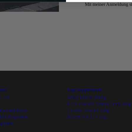
Mit meiner Anmeldung s
Folge uns
Youtube
UNSER VERSPRECHEN:
Instagram
BESTE QUALITÄT ZU
FAIREN PREISEN
Facebook
Tiktok
inks
Top Supplements
YLAB
Whey Protein 2000g
EAA Essential Amino Acids 360g
Rabattaktionen
Creatine Powder 500g
rben Programm
Protein Bar 12 x 65g
ogramm