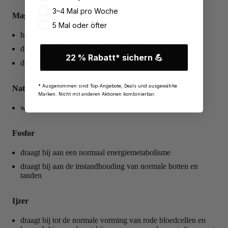
3–4 Mal pro Woche
Magnesium
5 Mal oder öfter
helpt vermoeidheid en moeidheid te verminderen
draagt bij aan een normale spierfunctie
22 % Rabatt* sichern 💪
draagt bij aan een normale eiwitsynthese
* Ausgenommen sind Top-Angebote, Deals und ausgewählte
Natrium
Marken. Nicht mit anderen Aktionen kombinierbar.
wordt voornamelijk geabsorbeerd uit keukenzout (NaCl)
Fosfor
draagt bij aan een normaal energiemetabolisme
draagt bij aan de instandhouding van normale botten en
tanden
Ijzer
draagt bij tot de normale vorming van rode bloedcellen en