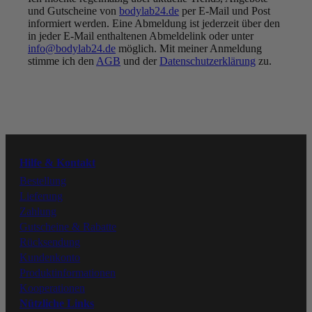
UNSER VERSPRECHEN:
und Gutscheine von
bodylab24.de
per E-Mail und Post
BESTE QUALITÄT ZU
informiert werden. Eine Abmeldung ist jederzeit über den
FAIREN PREISEN
in jeder E-Mail enthaltenen Abmeldelink oder unter
info@bodylab24.de
möglich. Mit meiner Anmeldung
Folge uns
stimme ich den
AGB
und der
Datenschutzerklärung
zu.
Youtube
Instagram
Hilfe & Kontakt
Facebook
Bestellung
Lieferung
Zahlung
Tiktok
Gutscheine & Rabatte
Rücksendung
Kundenkonto
Produktinformationen
Kooperationen
Nützliche Links