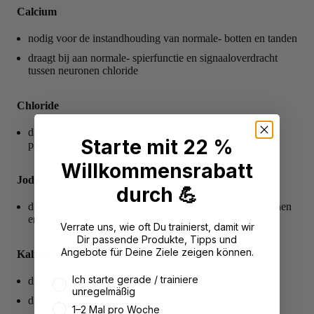
Calcium
nodig voor de instandhouding van normale- botten en tanden
draagt bij aan normale- spierfunctie en signaaloverdracht
tussen neuronen chloride
Chloride
draagt bij aan normale spijsvertering door maagzuur te
Starte mit 22 %
produceren
Willkommensrabatt
Jodium
durch 💪
draagt bij tot de normale productie van schildklierhormonen
en een normale schildklierfunctie
Verrate uns, wie oft Du trainierst, damit wir
Dir passende Produkte, Tipps und
Angebote für Deine Ziele zeigen können.
Kalium
Wie oft trainierst du aktuell?
Ich starte gerade / trainiere
draagt bij aan het behoud van de normale bloeddruk
unregelmäßig
draagt bij aan een normale spierfunctie
1–2 Mal pro Woche