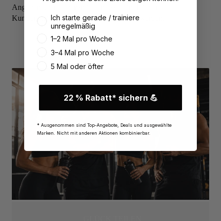
Angaben über Lebensmittel musste ein Teil der
Wie oft trainierst du aktuell?
Ich starte gerade / trainiere
Kundenmeinungen durch ein „*“ ersetzt werden.
unregelmäßig
1–2 Mal pro Woche
3–4 Mal pro Woche
5 Mal oder öfter
22 % Rabatt* sichern 💪
* Ausgenommen sind Top-Angebote, Deals und ausgewählte
Marken. Nicht mit anderen Aktionen kombinierbar.
GLÜCK TEILEN