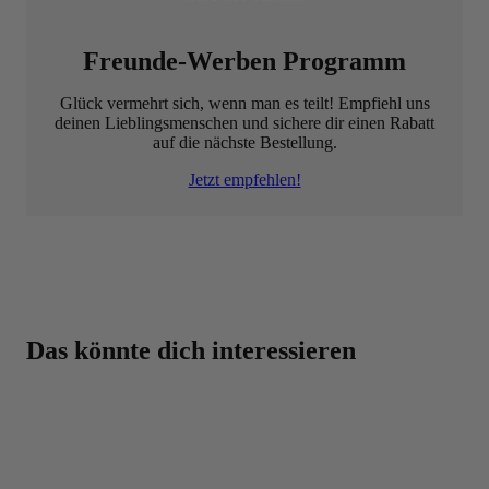
Freunde-Werben Programm
Glück vermehrt sich, wenn man es teilt! Empfiehl uns
deinen Lieblingsmenschen und sichere dir einen Rabatt
auf die nächste Bestellung.
Jetzt empfehlen!
Beste Qualität zum besten Preis – dafür steht BODYLAB
Das könnte dich interessieren
Eine Top-Auswahl mit über 3000 Produkten für
dich!
Beste Preise auf BODYLAB-Produkte, da der
Zwischenhandel übersprungen wird
Über 30.000 Trusted Shops Bewertungen