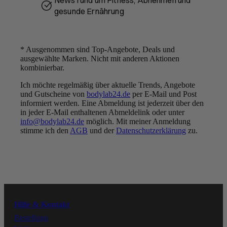
News rund um Fitness, Abnehmen und
gesunde Ernährung
* Ausgenommen sind Top-Angebote, Deals und
ausgewählte Marken. Nicht mit anderen Aktionen
kombinierbar.
Ich möchte regelmäßig über aktuelle Trends, Angebote
UNSER VERSPRECHEN:
und Gutscheine von
bodylab24.de
per E-Mail und Post
BESTE QUALITÄT ZU
informiert werden. Eine Abmeldung ist jederzeit über den
FAIREN PREISEN
in jeder E-Mail enthaltenen Abmeldelink oder unter
info@bodylab24.de
möglich. Mit meiner Anmeldung
Folge uns
stimme ich den
AGB
und der
Datenschutzerklärung
zu.
Youtube
Instagram
Hilfe & Kontakt
Facebook
Bestellung