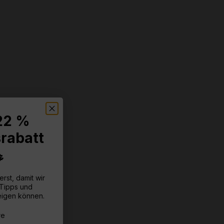
 22 %
rabatt

erst, damit wir
 Tipps und
eigen können.
?
re