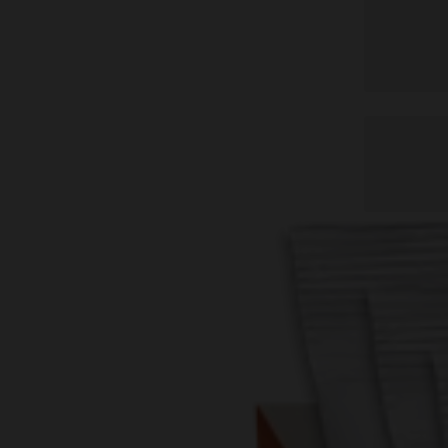
Whey
Deals & Sparpakete
Casei
Ausverkauf
Mehr
Drinks & Sirup
Soja P
Elektrolyte
Protei
Fitnesspakete
Gesundheitspakete