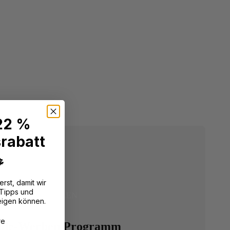
 22 %
rabatt

erst, damit wir
 Tipps und
GLÜCK TEILEN
eigen können.
?
re
nde-Werben Programm