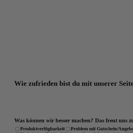
Eine Top-Auswahl mit über 3000 Produkten für di
Beste Preise auf BODYLAB-Produkte, da der Zwi
Über 30.000 Trusted Shops Bewertungen
Über 20 Jahre Erfahrung
Laborgeprüfte Qualität und strenge Qualitätskontro
Wie zufrieden bist du mit unserer Seit
Was können wir besser machen?
Das freut uns z
Produktverfügbarkeit
Problem mit Gutschein/Angeb