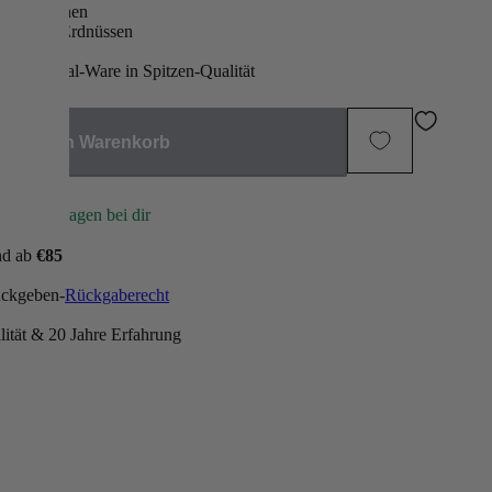
kes
Definiti
en Proteinen
nackigen Erdnüssen
Gewicht
rier
er, Original-Ware in Spitzen-Qualität
ontrolle
Fitness
akete
Immunkr
In den Warenkorb
n 2-3 Werktagen bei dir
nd ab
€85
ückgeben-
Rückgaberecht
ität & 20 Jahre Erfahrung