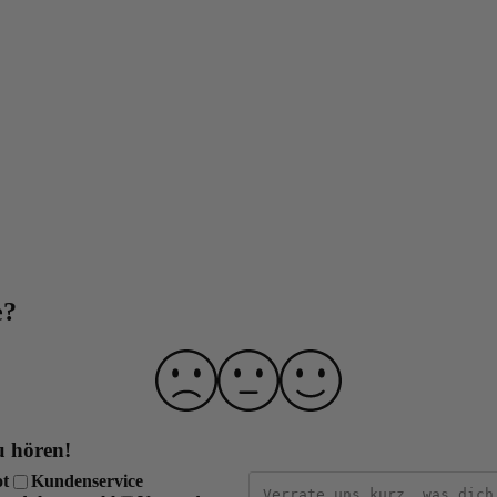
ch!
schenhandel übersprungen wird
lle
e?
u hören!
ot
Kundenservice