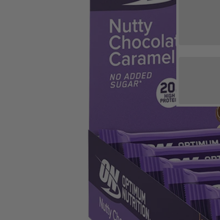
Whey
Deals & Sparpakete
Casei
Ausverkauf
Mehr
Drinks & Sirup
Soja P
Elektrolyte
Protei
Fitnesspakete
Gesundheitspakete