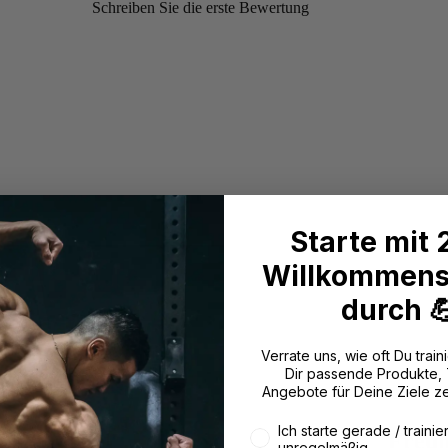
Schreiben Sie die erste Bewertung
Starte mit
Willkommens
durch 
Verrate uns, wie oft Du traini
Dir passende Produkte,
Angebote für Deine Ziele z
Wie oft trainierst du aktuell
Ich starte gerade / trainie
Freu
unregelmäßig