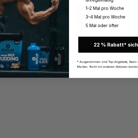
1–2 Mal pro Woche
Glück vermehrt sich, wenn m
sichere dir
3–4 Mal pro Woche
5 Mal oder öfter
22 % Rabatt* sich
* Ausgenommen sind Top-Angebote, Deals 
Marken. Nicht mit anderen Aktionen kombin
B