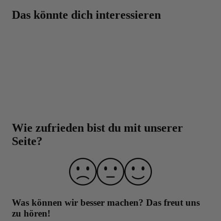
Beste Qualität zum besten Preis – dafür steht BODYLAB
Das könnte dich interessieren
Eine Top-Auswahl mit über 3000 Produkten für
dich!
Beste Preise auf BODYLAB-Produkte, da der
Zwischenhandel übersprungen wird
Über 30.000 Trusted Shops Bewertungen
Über 20 Jahre Erfahrung
Laborgeprüfte Qualität und strenge
Qualitätskontrolle
Wie zufrieden bist du mit unserer
Seite?
Was können wir besser machen?
Das freut uns
zu hören!