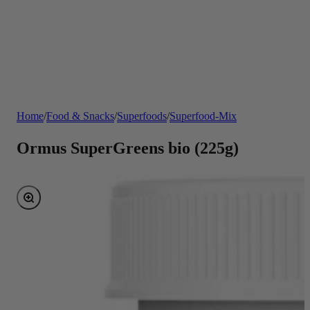
Home
/
Food & Snacks
/
Superfoods
/
Superfood-Mix
Ormus SuperGreens bio (225g)
Bild vergrößern