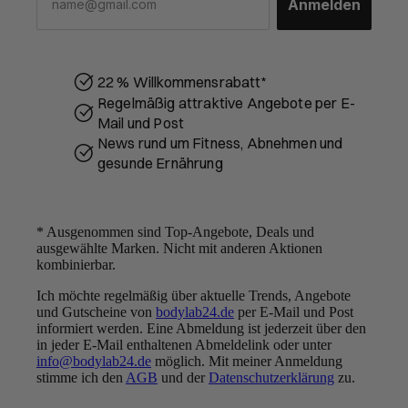
Anmelden
22 % Willkommensrabatt*
Regelmäßig attraktive Angebote per E-
Mail und Post
News rund um Fitness, Abnehmen und
gesunde Ernährung
* Ausgenommen sind Top-Angebote, Deals und
ausgewählte Marken. Nicht mit anderen Aktionen
kombinierbar.
Ich möchte regelmäßig über aktuelle Trends, Angebote
UNSER VERSPRECHEN:
und Gutscheine von
bodylab24.de
per E-Mail und Post
BESTE QUALITÄT ZU
informiert werden. Eine Abmeldung ist jederzeit über den
FAIREN PREISEN
in jeder E-Mail enthaltenen Abmeldelink oder unter
info@bodylab24.de
möglich. Mit meiner Anmeldung
Folge uns
stimme ich den
AGB
und der
Datenschutzerklärung
zu.