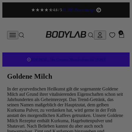
Zum Inhalt springen
41.906 Bewertungen
4.6 / 5
BODYLAB
0 Artikel
0
Konto
Menü
Suche
Suche
Waren
TOP DEAL - 1kg Creatine Monohydrate für 19,90 €
Goldene Milch
In der ayurvedischen Heilkunst gilt die sogenannte Goldene
Milch auf Grund ihrer vitalisierenden Eigenschaften schon seit
Jahrhunderten als Geheimrezept. Das Trend-Getränk, das
seinen Namen maßgeblich der Hauptzutat, dem gelben
Kurkuma Pulver, zu verdanken hat, wird gerne in der Früh
anstatt des morgendlichen Kaffees getrunken. Unsere Goldene
Milch Rezeptur enthält Kurkuma, Hagebuttenpulver und
Shatavari. Nach Belieben kannst du aber auch noch
Ingwerpulver, Zimt und Kardamom hinzugeben und