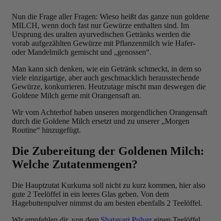
Nun die Frage aller Fragen: Wieso heißt das ganze nun goldene
MILCH, wenn doch fast nur Gewürze enthalten sind. Im
Ursprung des uralten ayurvedischen Getränks werden die
vorab aufgezählten Gewürze mit Pflanzenmilch wie Hafer-
oder Mandelmilch gemischt und „genossen“.
Man kann sich denken, wie ein Getränk schmeckt, in dem so
viele einzigartige, aber auch geschmacklich herausstechende
Gewürze, konkurrieren. Heutzutage mischt man deswegen die
Goldene Milch gerne mit Orangensaft an.
Wir vom Achterhof haben unseren morgendlichen Orangensaft
durch die Goldene Milch ersetzt und zu unserer „Morgen
Routine“ hinzugefügt.
Die Zubereitung der Goldenen Milch:
Welche Zutatenmengen?
Die Hauptzutat Kurkuma soll nicht zu kurz kommen, hier also
gute 2 Teelöffel in ein leeres Glas geben. Von dem
Hagebuttenpulver nimmst du am besten ebenfalls 2 Teelöffel.
Wir empfehlen dir, von dem
Shatavari Pulver
einen Teelöffel