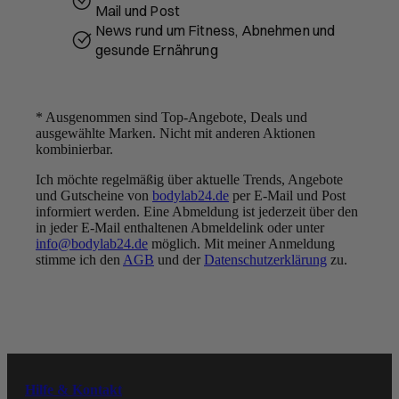
Mail und Post
News rund um Fitness, Abnehmen und
gesunde Ernährung
* Ausgenommen sind Top-Angebote, Deals und
ausgewählte Marken. Nicht mit anderen Aktionen
kombinierbar.
Ich möchte regelmäßig über aktuelle Trends, Angebote
UNSER VERSPRECHEN:
und Gutscheine von
bodylab24.de
per E-Mail und Post
BESTE QUALITÄT ZU
informiert werden. Eine Abmeldung ist jederzeit über den
FAIREN PREISEN
in jeder E-Mail enthaltenen Abmeldelink oder unter
info@bodylab24.de
möglich. Mit meiner Anmeldung
Folge uns
stimme ich den
AGB
und der
Datenschutzerklärung
zu.
Youtube
Instagram
Hilfe & Kontakt