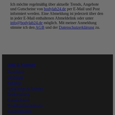
Ich möchte regelmäßig über aktuelle Trends, Angebote
UNSER VERSPRECHEN:
und Gutscheine von
bodylab24.de
per E-Mail und Post
BESTE QUALITÄT ZU
informiert werden. Eine Abmeldung ist jederzeit über den
FAIREN PREISEN
in jeder E-Mail enthaltenen Abmeldelink oder unter
info@bodylab24.de
möglich. Mit meiner Anmeldung
Folge uns
stimme ich den
AGB
und der
Datenschutzerklärung
zu.
Youtube
Instagram
Hilfe & Kontakt
Facebook
Bestellung
Lieferung
Zahlung
Tiktok
Gutscheine & Rabatte
Rücksendung
Kundenkonto
Produktinformationen
Kooperationen