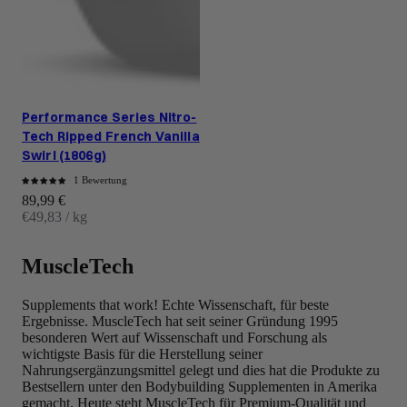
Performance Series Nitro-
Tech Ripped French Vanilla
Swirl (1806g)
1 Bewertung
Angebot
89,99 €
€49,83 / kg
MuscleTech
Supplements that work! Echte Wissenschaft, für beste
Ergebnisse. MuscleTech hat seit seiner Gründung 1995
besonderen Wert auf Wissenschaft und Forschung als
wichtigste Basis für die Herstellung seiner
Nahrungsergänzungsmittel gelegt und dies hat die Produkte zu
Bestsellern unter den Bodybuilding Supplementen in Amerika
gemacht. Heute steht MuscleTech für Premium-Qualität und