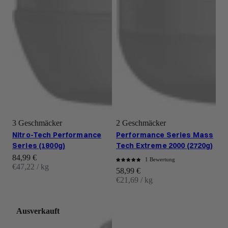
3 Geschmäcker
2 Geschmäcker
Nitro-Tech Performance
Performance Series Mass
Series (1800g)
Tech Extreme 2000 (2720g)
Angebot
84,99 €
1 Bewertung
€47,22 / kg
Angebot
58,99 €
€21,69 / kg
Ausverkauft