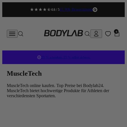
Zum Inhalt springen
41.906 Bewertungen
4.6 / 5
BODYLAB
0 Artikel
0
Konto
Menü
Suche
Suche
Waren
25 % schenken. 25 % selbst sichern.
MuscleTech
MuscleTech online kaufen. Top Preise bei Bodylab24.
MuscleTech bietet hochwertige Produkte für Athleten der
verschiedensten Sportarten.