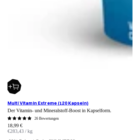
Multi Vitamin Extreme (120 Kapseln)
Der Vitamin- und Mineralstoff-Boost in Kapselform.
26 Bewertungen
Angebot
18,99 €
€283,43 / kg