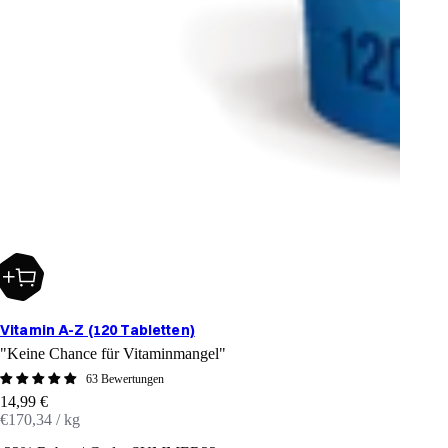
Vitamin A-Z (120 Tabletten)
"Keine Chance für Vitaminmangel"
63 Bewertungen
Angebot
14,99 €
€170,34 / kg