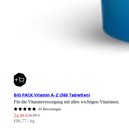
BIG PACK Vitamin A-Z (360 Tabletten)
Für die Vitaminversorgung mit allen wichtigen Vitaminen.
63 Bewertungen
Angebot
Regulärer Preis
24,99 €
34,99 €
€86,77 / kg