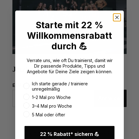
Starte mit 22 %
Willkommensrabatt
durch 💪
Verrate uns, wie oft Du trainierst, damit wir
Dir passende Produkte, Tipps und
Jetzt Newsletter abonnieren!
Angebote für Deine Ziele zeigen können.
Wie oft trainierst du aktuell?
Ich starte gerade / trainiere
E-Mail-Adresse
unregelmäßig
1–2 Mal pro Woche
Anmelden
3–4 Mal pro Woche
5 Mal oder öfter
22 % Willkommensrabatt*
Regelmäßig attraktive Angebote per E-
22 % Rabatt* sichern 💪
Mail und Post