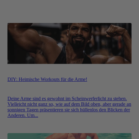
DIY: Heimische Workouts für die Arme!
Deine Arme sind es gewohnt im Scheinwerferlicht zu stehen.
Vielleicht nicht ganz so, wie auf dem Bild oben, aber gerade an
sonnigen Tagen präsentieren sie sich hüllenlos den Blicken der
Anderen. Um...