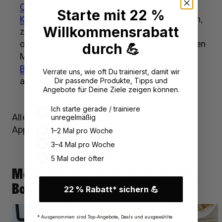
Crispy Protein Bar im Geschmack Banane
Starte mit 22 %
Karamell
in mundgerechte Stücke schneiden,
Willkommensrabatt
zur Haferflockenmischung geben und als
oberstes Topping mit Kokosflocken, gehackten
durch 💪
Mandeln,
Bodylab24 Cacao Nibs Raw
oder
Bodylab24 Whey Crisp
nach Belieben
Verrate uns, wie oft Du trainierst, damit wir
anreichern und/oder bestreuen.
Dir passende Produkte, Tipps und
Angebote für Deine Ziele zeigen können.
Wie oft trainierst du aktuell?
Ich starte gerade / trainiere
Allen einen guten Start in den Tag und guten
unregelmäßig
Appetit!!
1–2 Mal pro Woche
3–4 Mal pro Woche
5 Mal oder öfter
Mehr proteinreiche Rezepte bei
Bodylab
22 % Rabatt* sichern 💪
* Ausgenommen sind Top-Angebote, Deals und ausgewählte