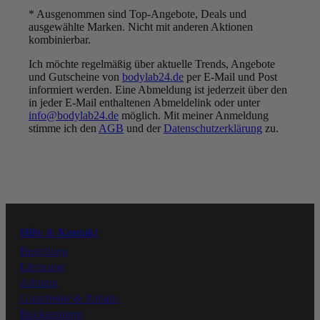
* Ausgenommen sind Top-Angebote, Deals und
ausgewählte Marken. Nicht mit anderen Aktionen
kombinierbar.
Ich möchte regelmäßig über aktuelle Trends, Angebote
UNSER VERSPRECHEN:
und Gutscheine von
bodylab24.de
per E-Mail und Post
BESTE QUALITÄT ZU
informiert werden. Eine Abmeldung ist jederzeit über den
FAIREN PREISEN
in jeder E-Mail enthaltenen Abmeldelink oder unter
info@bodylab24.de
möglich. Mit meiner Anmeldung
Folge uns
stimme ich den
AGB
und der
Datenschutzerklärung
zu.
Youtube
Instagram
Hilfe & Kontakt
Facebook
Bestellung
Lieferung
Zahlung
Tiktok
Gutscheine & Rabatte
Rücksendung