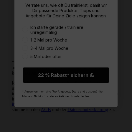
Verrate uns, wie oft Du trainierst, damit wir
Dir passende Produkte, Tipps und
22 % Willkommensrabatt*
Angebote für Deine Ziele zeigen können.
Regelmäßig attraktive Angebote per E-
Wie oft trainierst du aktuell?
Mail und Post
Ich starte gerade / trainiere
unregelmäßig
News rund um Fitness, Abnehmen und
gesunde Ernährung
1–2 Mal pro Woche
3–4 Mal pro Woche
5 Mal oder öfter
* Ausgenommen sind Top-Angebote, Deals und
ausgewählte Marken. Nicht mit anderen Aktionen
kombinierbar.
22 % Rabatt* sichern 💪
Ich möchte regelmäßig über aktuelle Trends, Angebote
UNSER VERSPRECHEN:
und Gutscheine von
bodylab24.de
per E-Mail und Post
BESTE QUALITÄT ZU
* Ausgenommen sind Top-Angebote, Deals und ausgewählte
informiert werden. Eine Abmeldung ist jederzeit über den
FAIREN PREISEN
Marken. Nicht mit anderen Aktionen kombinierbar.
in jeder E-Mail enthaltenen Abmeldelink oder unter
info@bodylab24.de
möglich. Mit meiner Anmeldung
Folge uns
stimme ich den
AGB
und der
Datenschutzerklärung
zu.
Youtube