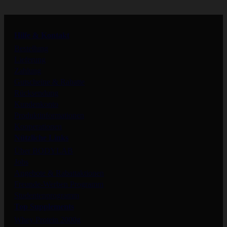
Instagram
Hilfe & Kontakt
Facebook
Bestellung
Lieferung
Zahlung
Tiktok
Gutscheine & Rabatte
Rücksendung
Kundenkonto
Produktinformationen
Kooperationen
Nützliche Links
Über BODYLAB
Jobs
Angebote & Rabattaktionen
Freunde-Werben Programm
Studentenprogramm
Top Supplements
Whey Protein 2000g