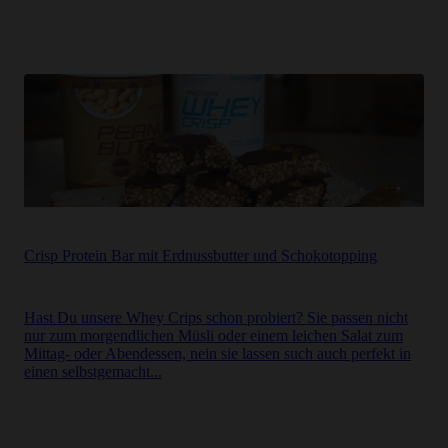
Crisp Protein Bar mit Erdnussbutter und Schokotopping
Hast Du unsere Whey Crips schon probiert? Sie passen nicht
nur zum morgendlichen Müsli oder einem leichen Salat zum
Mittag- oder Abendessen, nein sie lassen such auch perfekt in
einen selbstgemacht...