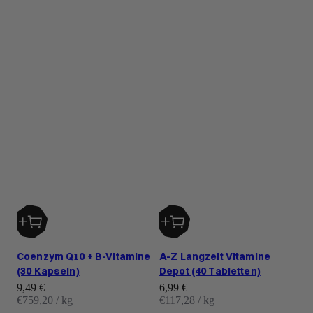
Coenzym Q10 + B-Vitamine
A-Z Langzeit Vitamine
(30 Kapseln)
Depot (40 Tabletten)
Angebot
Angebot
9,49 €
6,99 €
€759,20 / kg
€117,28 / kg