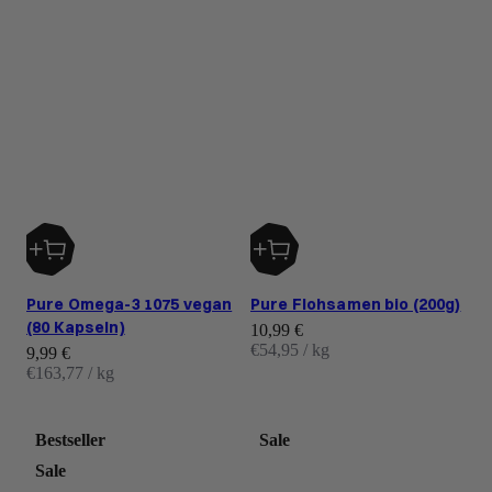
Pure Omega-3 1075 vegan
Pure Flohsamen bio (200g)
(80 Kapseln)
Angebot
10,99 €
€54,95 / kg
Angebot
9,99 €
€163,77 / kg
Bestseller
Sale
Sale