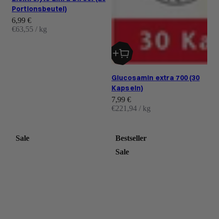
Portionsbeutel)
Angebot
6,99 €
€63,55 / kg
Glucosamin extra 700 (30
Kapseln)
Angebot
7,99 €
€221,94 / kg
Sale
Bestseller
Sale