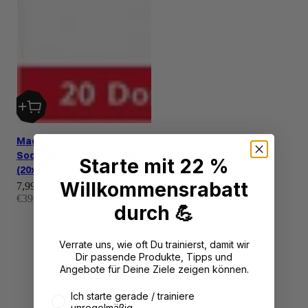
Magen-Gel gegen
Sodbrennen + bei Reflux
Starte mit 22 %
(20x10ml)
Willkommensrabatt
Angebot
7,99 €
€39,95 / l
durch 💪
Verrate uns, wie oft Du trainierst, damit wir
Dir passende Produkte, Tipps und
Angebote für Deine Ziele zeigen können.
Wie oft trainierst du aktuell?
Ich starte gerade / trainiere
unregelmäßig