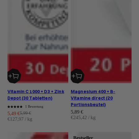
Vitamin C 1000 + D3 + Zink
Magnesium 400 + B-
Depot (30 Tabletten)
Vitamine direct (20
Portionsbeutel)
1 Bewertung
Angebot
5,89 €
Angebot
Regulärer Preis
5,49 €
5,99 €
€245,42 / kg
€127,97 / kg
Bestseller