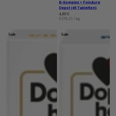
B-Komplex + Folsäure
Depot (45 Tabletten)
Angebot
4,89 €
€376,15 / kg
Sale
Sale