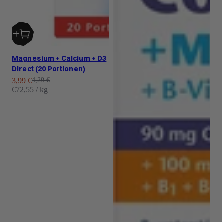
Magnesium + Calcium + D3
Direct (20 Portionen)
Angebot
Regulärer Preis
3,99 €
4,29 €
€72,55 / kg