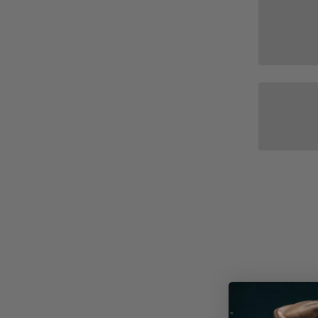
Whey
Deals & Sparpakete
Casei
Ausverkauf
Mehr
Drinks & Sirup
Soja P
Elektrolyte
Protei
Fitnesspakete
Gesundheitspakete