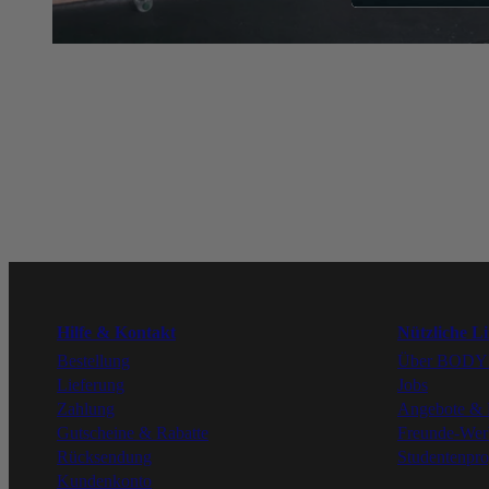
Hilfe & Kontakt
Nützliche L
Bestellung
Über BOD
Lieferung
Jobs
Zahlung
Angebote & 
Gutscheine & Rabatte
Freunde-We
Rücksendung
Studentenpr
Kundenkonto