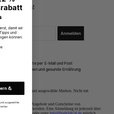
rabatt
r abonnieren!

erst, damit wir
 Tipps und
Anmelden
eigen können.
?
re
mmensrabatt*
ttraktive Angebote per E-Mail und Post
m Fitness, Abnehmen und gesunde Ernährung
ern 💪
-Angebote, Deals und ausgewählte Marken. Nicht mit
ierbar.
und ausgewählte
ber aktuelle Trends, Angebote und Gutscheine von
ierbar.
und Post informiert werden. Eine Abmeldung ist jederzeit über
altenen Abmeldelink oder unter
info@bodylab24.de
möglich.