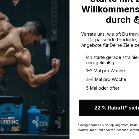
Willkommens
Jetzt Newslette
durch 
E-Mail-Adresse
Verrate uns, wie oft Du traini
Dir passende Produkte,
Angebote für Deine Ziele z
Wie oft trainierst du aktuell
Ich starte gerade / trainie
unregelmäßig
22 % Willko
1–2 Mal pro Woche
Regelmäßig a
3–4 Mal pro Woche
News rund u
5 Mal oder öfter
22 % Rabatt* sich
* Ausgenommen sind Top
anderen Aktionen kombin
* Ausgenommen sind Top-Angebote, Deals 
Ich möchte regelmäßig ü
Marken. Nicht mit anderen Aktionen kombin
bodylab24.de
per E-Mail 
den in jeder E-Mail enth