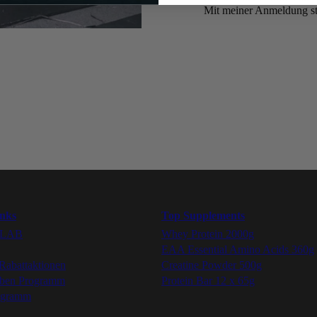
Mit meiner Anmeldung s
Folge uns
Youtube
UNSER VERSPRECHEN:
Instagram
BESTE QUALITÄT ZU
FAIREN PREISEN
Facebook
Tiktok
inks
Top Supplements
YLAB
Whey Protein 2000g
EAA Essential Amino Acids 360g
Rabattaktionen
Creatine Powder 500g
rben Programm
Protein Bar 12 x 65g
ogramm