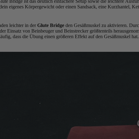
Glute Bridge ist das deutlich einfachere Setup sowie die leichtere Ausf
, dein eigenes Körpergewicht oder einen Sandsack, eine Kurzhantel, Ket
nden leichter in der
Glute Bridge
den Gesäßmuskel zu aktivieren. Durc
er Einsatz von Beinbeuger und Beinstrecker größtenteils herausgeno
läufig, dass die Übung einen größeren Effekt auf den Gesäßmuskel hat.