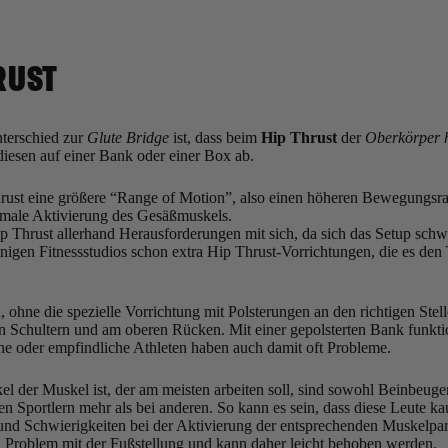
RUST
nterschied zur
Glute Bridge
ist, dass beim
Hip Thrust
der
Oberkörper 
diesen auf einer Bank oder einer Box ab.
rust eine größere “Range of Motion”, also einen höheren Bewegungsrad
timale Aktivierung des Gesäßmuskels.
ip Thrust allerhand Herausforderungen mit sich, da sich das Setup schwi
einigen Fitnessstudios schon extra Hip Thrust-Vorrichtungen, die es den
 ohne die spezielle Vorrichtung mit Polsterungen an den richtigen Stell
 Schultern und am oberen Rücken. Mit einer gepolsterten Bank funktio
nne oder empfindliche Athleten haben auch damit oft Probleme.
der Muskel ist, der am meisten arbeiten soll, sind sowohl Beinbeuger
igen Sportlern mehr als bei anderen. So kann es sein, dass diese Leute 
 und Schwierigkeiten bei der Aktivierung der entsprechenden Muskelpart
in Problem mit der Fußstellung und kann daher leicht behoben werden.