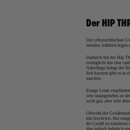
Der HIP TH
Der offensichtlichste U
meisten Athleten legen 
Dadurch hat der Hip Th
ermöglicht das eine op
Allerdings bringt der H
Seit kurzem gibt es in 
machen.
Einige Leute empfinden,
sehr unangenehm an den
recht gut, aber sehr dü
Obwohl der Gesäßmuskel 
mit involviert. Bei ein
ihr Gesäß zu trainieren
dies jedoch lediglich e