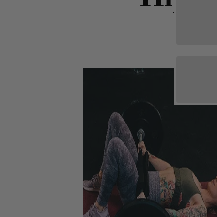
Whey
Deals & Sparpakete
Casei
Ausverkauf
Mehr
Drinks & Sirup
Soja P
Elektrolyte
Protei
Fitnesspakete
Gesundheitspakete