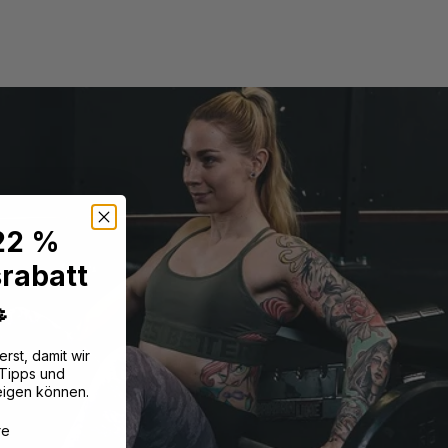
 22 %
rabatt

erst, damit wir
 Tipps und
eigen können.
?
re