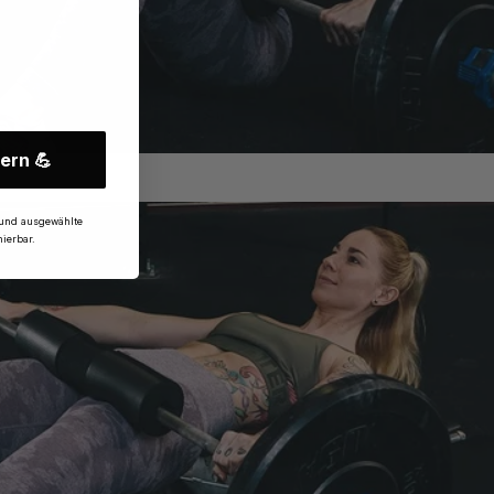
ern 💪
und ausgewählte
ierbar.