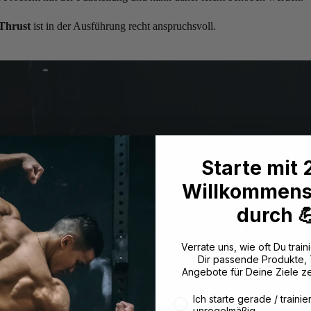
Thrust
ist in der Ausführung recht anspruchsvoll.
Starte mit
Willkommens
durch 
Verrate uns, wie oft Du traini
Dir passende Produkte,
Angebote für Deine Ziele z
Wie oft trainierst du aktuell
Ich starte gerade / trainie
unregelmäßig