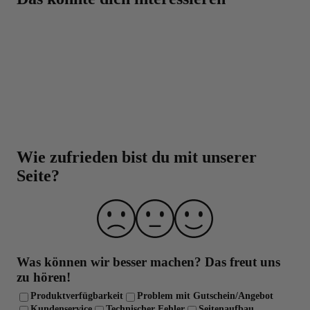
Eine Top-Auswahl mit über 3000 Produkten für
dich!
Beste Preise auf BODYLAB-Produkte, da der
Zwischenhandel übersprungen wird
Über 30.000 Trusted Shops Bewertungen
Über 20 Jahre Erfahrung
Laborgeprüfte Qualität und strenge
Qualitätskontrolle
Wie zufrieden bist du mit unserer
Seite?
Was können wir besser machen?
Das freut uns
zu hören!
Produktverfügbarkeit
Problem mit Gutschein/Angebot
Kundenservice
Technischer Fehler
Seitenaufbau