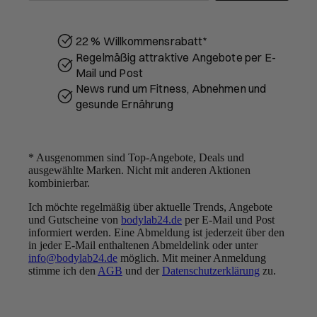
22 % Willkommensrabatt*
Regelmäßig attraktive Angebote per E-
Mail und Post
News rund um Fitness, Abnehmen und
gesunde Ernährung
* Ausgenommen sind Top-Angebote, Deals und
ausgewählte Marken. Nicht mit anderen Aktionen
kombinierbar.
Ich möchte regelmäßig über aktuelle Trends, Angebote
UNSER VERSPRECHEN:
und Gutscheine von
bodylab24.de
per E-Mail und Post
BESTE QUALITÄT ZU
informiert werden. Eine Abmeldung ist jederzeit über den
FAIREN PREISEN
in jeder E-Mail enthaltenen Abmeldelink oder unter
info@bodylab24.de
möglich. Mit meiner Anmeldung
Folge uns
stimme ich den
AGB
und der
Datenschutzerklärung
zu.
Youtube