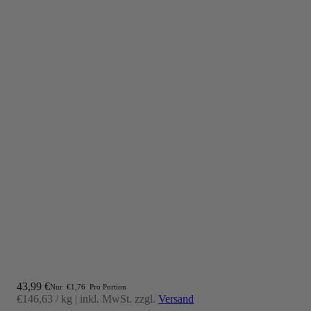
Angebot
43,99 €
Nur
€1,76
Pro Portion
€146,63 / kg
|
inkl. MwSt. zzgl.
Versand