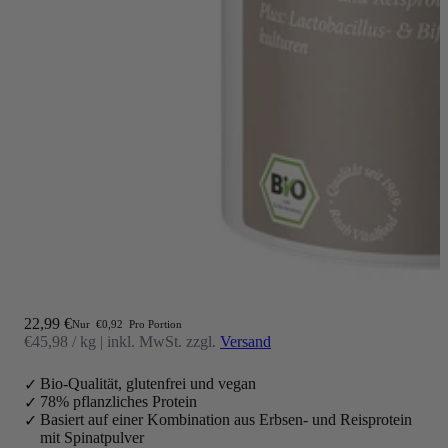
Angebot
22,99 €
Nur
€0,92
Pro Portion
€45,98 / kg
|
inkl. MwSt. zzgl.
Versand
Bio-Qualität, glutenfrei und vegan
78% pflanzliches Protein
Basiert auf einer Kombination aus Erbsen- und Reisprotein
mit Spinatpulver