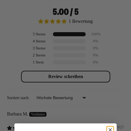
5.00 / 5
1 Bewertung
5 Sterne
100%
4 Sterne
0%
3 Sterne
0%
2 Sterne
0%
1 Stern
0%
Review schreiben
Sortiert nach:
Sort by
Barbara M.
09/24/2025