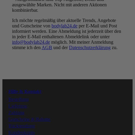
ausgewählte Marken. Nicht mit anderen Aktionen
kombinierbar.
Ich möchte regelmäßig über aktuelle Trends, Angebote
UNSER VERSPRECHEN:
und Gutscheine von
bodylab24.de
per E-Mail und Post
BESTE QUALITÄT ZU
informiert werden. Eine Abmeldung ist jederzeit über den
FAIREN PREISEN
in jeder E-Mail enthaltenen Abmeldelink oder unter
info@bodylab24.de
möglich. Mit meiner Anmeldung
Folge uns
stimme ich den
AGB
und der
Datenschutzerklärung
zu.
Youtube
Instagram
Hilfe & Kontakt
Facebook
Bestellung
Lieferung
Zahlung
Tiktok
Gutscheine & Rabatte
Rücksendung
Kundenkonto