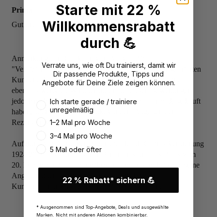
Starte mit 22 %
Prima
Willkommensrabatt
Gut und bekömmlich
durch 💪
Anmerkung der Redaktion von Bodylab24:
Verrate uns, wie oft Du trainierst, damit wir
"Verifizierte" Bewertungen stammen von unseren registrierten
Dir passende Produkte, Tipps und
Kunden. Rezensionen ohne den Zusatz "Verifiziert sind"
Angebote für Deine Ziele zeigen können.
ebenfalls wertvoll. Wir überprüfen bei diesen Bewertungen
Wie oft trainierst du aktuell?
jedoch nicht, ob und wo die Rezensenten das Produkt gekauft
Ich starte gerade / trainiere
unregelmäßig
haben, oder ob sie das Produkt vor dem Abgeben der
1–2 Mal pro Woche
Rezension verwendet haben.
3–4 Mal pro Woche
Aufgrund von Verstößen gegen die Health-Claims-Verordnung
5 Mal oder öfter
1924/2006 des Europäischen Parlaments und des Rates vom
20. Dezember 2006 über nährwert- und gesundheitsbezogene
Angaben über Lebensmittel musste ein Teil der
22 % Rabatt* sichern 💪
Kundenmeinungen durch ein „*“ ersetzt werden.
* Ausgenommen sind Top-Angebote, Deals und ausgewählte
Marken. Nicht mit anderen Aktionen kombinierbar.