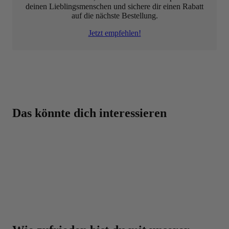
deinen Lieblingsmenschen und sichere dir einen Rabatt
auf die nächste Bestellung.
Jetzt empfehlen!
Beste Qualität zum besten Preis – dafür steht BODYLAB
Das könnte dich interessieren
Eine Top-Auswahl mit über 3000 Produkten für
dich!
Beste Preise auf BODYLAB-Produkte, da der
Zwischenhandel übersprungen wird
Über 30.000 Trusted Shops Bewertungen
Über 20 Jahre Erfahrung
Laborgeprüfte Qualität und strenge
Qualitätskontrolle