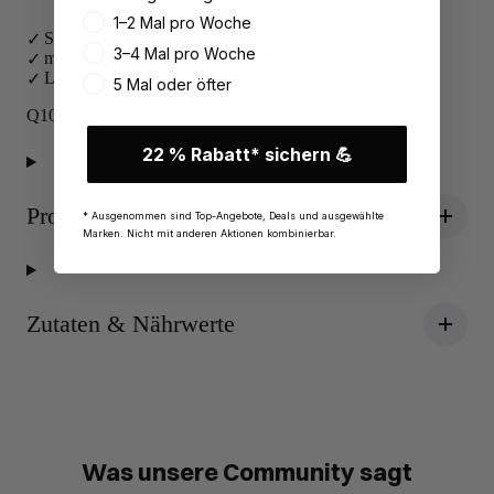
1–2 Mal pro Woche
Schonend hergestellt
3–4 Mal pro Woche
mit dem wertvollen Coenzym Q10
Leicht einzunehmen und sehr gute Verwertbarkeit
5 Mal oder öfter
Q10 in Kapselform!
22 % Rabatt* sichern 💪
Produktdetails
* Ausgenommen sind Top-Angebote, Deals und ausgewählte
Marken. Nicht mit anderen Aktionen kombinierbar.
Zutaten & Nährwerte
Was unsere Community sagt