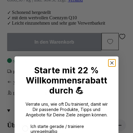
Schonend hergestellt
mit dem wertvollen Coenzym Q10
Leicht einzunehmen und sehr gute Verwertbarkeit
In den Warenkorb
Sofort lieferbar: In 2-3 Werktagen bei dir
Starte mit 22 %
Kostenloser Versand ab
€85
Willkommensrabatt
30 Tage gratis zurückgeben-
Rückgaberecht
durch 💪
Laborgeprüfte Qualität & 20 Jahre Erfahrung
Verrate uns, wie oft Du trainierst, damit wir
Dir passende Produkte, Tipps und
Angebote für Deine Ziele zeigen können.
Übersicht
Wie oft trainierst du aktuell?
Ich starte gerade / trainiere
unregelmäßig