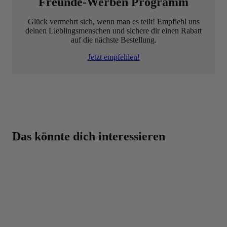
Freunde-Werben Programm
Glück vermehrt sich, wenn man es teilt! Empfiehl uns
deinen Lieblingsmenschen und sichere dir einen Rabatt
auf die nächste Bestellung.
Jetzt empfehlen!
Beste Qualität zum besten Preis – dafür steht BODYLAB
Das könnte dich interessieren
Eine Top-Auswahl mit über 3000 Produkten für
dich!
Beste Preise auf BODYLAB-Produkte, da der
Zwischenhandel übersprungen wird
Über 30.000 Trusted Shops Bewertungen
Über 20 Jahre Erfahrung