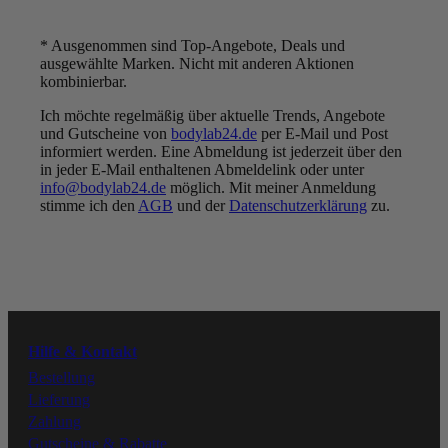
* Ausgenommen sind Top-Angebote, Deals und
ausgewählte Marken. Nicht mit anderen Aktionen
kombinierbar.
Ich möchte regelmäßig über aktuelle Trends, Angebote
UNSER VERSPRECHEN:
und Gutscheine von
bodylab24.de
per E-Mail und Post
BESTE QUALITÄT ZU
informiert werden. Eine Abmeldung ist jederzeit über den
FAIREN PREISEN
in jeder E-Mail enthaltenen Abmeldelink oder unter
info@bodylab24.de
möglich. Mit meiner Anmeldung
Folge uns
stimme ich den
AGB
und der
Datenschutzerklärung
zu.
Youtube
Instagram
Hilfe & Kontakt
Facebook
Bestellung
Lieferung
Zahlung
Tiktok
Gutscheine & Rabatte