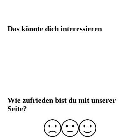
Beste Qualität zum besten Preis – dafür steht BODYLAB
Das könnte dich interessieren
Eine Top-Auswahl mit über 3000 Produkten für
dich!
Beste Preise auf BODYLAB-Produkte, da der
Zwischenhandel übersprungen wird
Über 30.000 Trusted Shops Bewertungen
Über 20 Jahre Erfahrung
Laborgeprüfte Qualität und strenge
Qualitätskontrolle
Wie zufrieden bist du mit unserer
Seite?