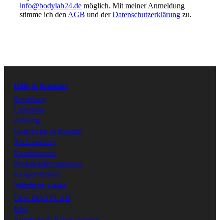
info@bodylab24.de
möglich. Mit meiner Anmeldung
Folge uns
stimme ich den
AGB
und der
Datenschutzerklärung
zu.
Youtube
Instagram
Hilfe & Kontakt
Facebook
Bestellung
Lieferung
Zahlung
Tiktok
Gutscheine & Rabatte
Rücksendung
Kundenkonto
Produktinformationen
Kooperationen
Nützliche Links
Über BODYLAB
Jobs
Angebote & Rabattaktionen