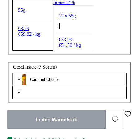
Spare 14%
unregelmäßig
55g
1–2 Mal pro Woche
12 x 55g
3–4 Mal pro Woche
€3,29
5 Mal oder öfter
€59,82 / kg
€33,99
€51,50 / kg
22 % Rabatt* sichern 💪
* Ausgenommen sind Top-Angebote, Deals und ausgewählte
Geschmack (7 Sorten)
Marken. Nicht mit anderen Aktionen kombinierbar.
Caramel Choco
In den Warenkorb