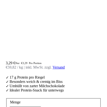
Starte mit 22 %
Angebot
3,29 €
Nur
€3,29
Pro Portion
Willkommensrabatt
€59,82 / kg
|
inkl. MwSt. zzgl.
Versand
durch 💪
17 g Protein pro Riegel
Besonders weich & cremig im Biss
Umhüllt von zarter Milchschokolade
Verrate uns, wie oft Du trainierst, damit wir
Idealer Protein-Snack für unterwegs
Dir passende Produkte, Tipps und
Angebote für Deine Ziele zeigen können.
Menge
Wie oft trainierst du aktuell?
Ich starte gerade / trainiere