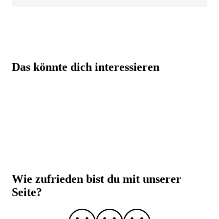
Beste Qualität zum besten Preis – dafür steht BODYLAB
Das könnte dich interessieren
Eine Top-Auswahl mit über 3000 Produkten für
dich!
Beste Preise auf BODYLAB-Produkte, da der
Zwischenhandel übersprungen wird
Über 30.000 Trusted Shops Bewertungen
Über 20 Jahre Erfahrung
Laborgeprüfte Qualität und strenge
Qualitätskontrolle
Wie zufrieden bist du mit unserer
Seite?