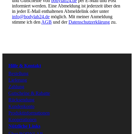
und Gutscheine von
bodylab24.de
per E-Mail und Post
BESTE QUALITÄT ZU
informiert werden. Eine Abmeldung ist jederzeit über den
FAIREN PREISEN
in jeder E-Mail enthaltenen Abmeldelink oder unter
info@bodylab24.de
möglich. Mit meiner Anmeldung
Folge uns
stimme ich den
AGB
und der
Datenschutzerklärung
zu.
Youtube
Instagram
Hilfe & Kontakt
Facebook
Bestellung
Lieferung
Zahlung
Tiktok
Gutscheine & Rabatte
Rücksendung
Kundenkonto
Produktinformationen
Kooperationen
Nützliche Links
Über BODYLAB