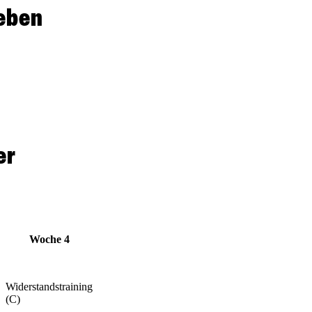
geben
er
Woche 4
Widerstandstraining
(C)