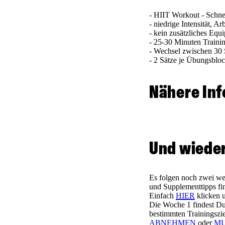
- HIIT Workout - Schnel
- niedrige Intensität, 
- kein zusätzliches Equ
- 25-30 Minuten Traini
- Wechsel zwischen 30
- 2 Sätze je Übungsblo
Nähere Inf
Und wieder
Es folgen noch zwei we
und Supplementtipps fi
Einfach
HIER
klicken u
Die Woche 1 findest D
bestimmten Trainingszie
ABNEHMEN
oder
MU