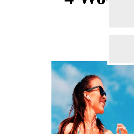
Whey
Deals & Sparpakete
Casei
Ausverkauf
Mehr
Drinks & Sirup
Soja P
Elektrolyte
Protei
Fitnesspakete
Gesundheitspakete