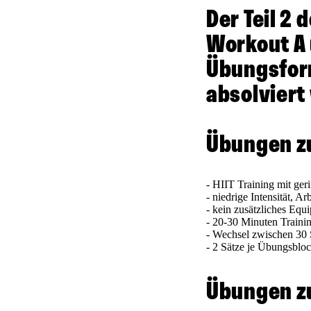
Der Teil 2
Workout A 
Übungsform
absolviert
Übungen z
- HIIT Training mit ger
- niedrige Intensität, 
- kein zusätzliches Equ
- 20-30 Minuten Traini
- Wechsel zwischen 30
- 2 Sätze je Übungsblo
Übungen z