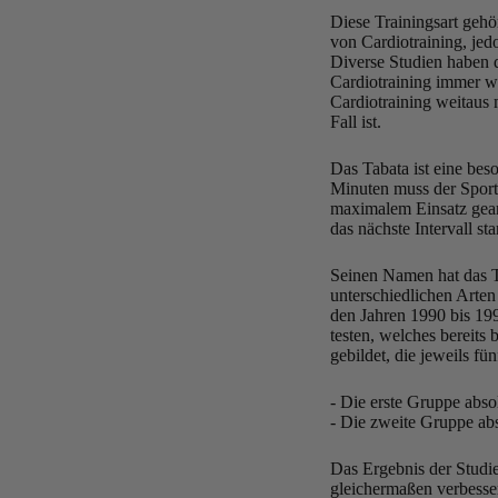
Diese Trainingsart gehö
von Cardiotraining, jed
Diverse Studien haben 
Cardiotraining immer wi
Cardiotraining weitaus
Fall ist.
Das Tabata ist eine beso
Minuten muss der Sport
maximalem Einsatz gearb
das nächste Intervall star
Seinen Namen hat das 
unterschiedlichen Arten
den Jahren 1990 bis 19
testen, welches bereits
gebildet, die jeweils fü
- Die erste Gruppe abso
- Die zweite Gruppe abs
Das Ergebnis der Studi
gleichermaßen verbesser