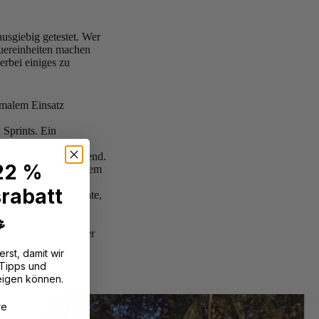
ausgiebig getestet. Wer
auereinheiten machen
erbei einiges zu
ximalem Einsatz
 Sprints. Ein
inuten auch ausreichend.
 22 %
gfristig nicht zu einem
rabatt
 Kraft aufbauen möchte,
 möchte, kann bis zu

llte.
ystem wird bei dieser
schen zwei Tabata
erst, damit wir
 Tipps und
eigen können.
?
re