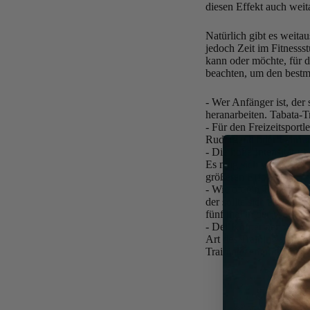
diesen Effekt auch weit
Natürlich gibt es weita
jedoch Zeit im Fitnesss
kann oder möchte, für de
beachten, um den bestm
- Wer Anfänger ist, der
heranarbeiten. Tabata-Tr
- Für den Freizeitsportl
Rudergerät oder Fahrrad
- Die hohe Intensität i
Es mag sich wie ein zu k
größeren Erfolg.
- Wie oft ein Tabata au
der sollte sich auf ein
fünf mal in der Woche T
- Der Körper benötigt 
Art des Training stark
Trainings empfohlen.