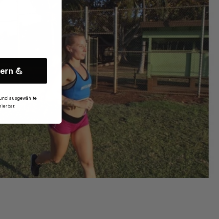
ern 💪
und ausgewählte
ierbar.