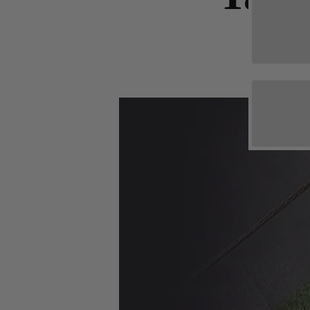
Whey
Deals & Sparpakete
Casei
Ausverkauf
Mehr
Drinks & Sirup
Soja P
Elektrolyte
Protei
Fitnesspakete
Gesundheitspakete