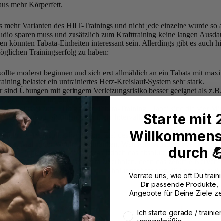
aus mehr Körperfett.
us mehr Varianten des HIIT-Trainings und nicht jede einzelne wurde so 
tudio sparen muss und zusätzlich zum Krafttraining keine langen Ausd
n könnten Tabata-Einheiten interessant sein. Allerdings gibt es auch hi
öglichen Trainingserfolg zu haben:
 sollte moderat beginnen und sich erst allmählich an ein Tabata mit ma
aining belastet ein untrainiertes Herz-Kreislauf-System sehr stark.
er sind Übungen mit geringem Verletzungsrisiko besser geeignet als z.B.
ergometer ist eine gute Alternative.
st der Schlüssel zum Erfolg beim Tabata-Training. Dabei sind die vier M
Starte mit
urzes Workout anfühlen, aber mehr Intervalle als die acht verhelfen lan
Willkommens
sgeführt werden sollte, hängt vom Ziel des Sportlers ab. Wer vorrangig
 bis zwei Mal in der Woche beschränken. Wer seine Ausdauer verbessern
durch 
abata Einheiten absolvieren, was jedoch das absolute Maximum sein so
Ruhephasen, um sich vom Tabata zu erholen, denn das zentrale Nervens
 belastet. Optimalerweise wird eine Erholungsphase von 48 Stunden zwi
Verrate uns, wie oft Du traini
Dir passende Produkte,
Angebote für Deine Ziele z
Wie oft trainierst du aktuell
Ich starte gerade / trainie
unregelmäßig