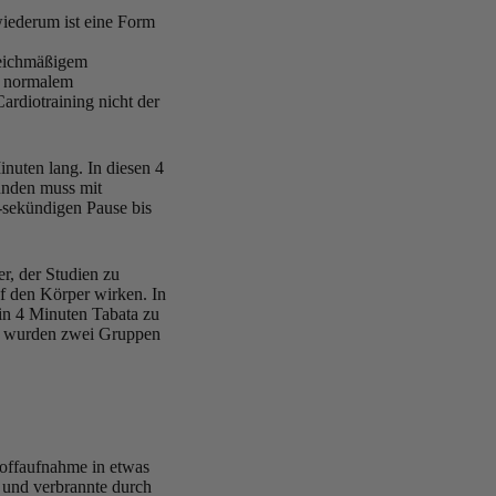
wiederum ist eine Form
leichmäßigem
it normalem
rdiotraining nicht der
inuten lang. In diesen 4
unden muss mit
0-sekündigen Pause bis
r, der Studien zu
uf den Körper wirken. In
in 4 Minuten Tabata zu
 Es wurden zwei Gruppen
offaufnahme in etwas
f und verbrannte durch