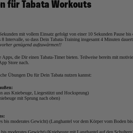
n für Tabata Workouts
 Sekunden mit vollem Einsatz gefolgt von einer 10 Sekunden Pause bis d
es 8 Intervalle, so dass Dein Tabata-Training insgesamt 4 Minuten dauert
ch vorher genügend aufzuwärmen!!
ele Apps, die Dir einen Tabata-Timer bieten. Teilweise bereits mit motiv
App Store nach.
elche Übungen Du für Dein Tabata nutzen kannst:
außen:
n aus Kniebeuge, Liegestützt und Hocksprung)
Kniebeuge mit Sprung nach oben)
ns:
tes bis moderates Gewicht) (Langhantel vor dem Körper vom Boden bis 
s bis moderates Gewicht) (Kniebeuge mit Langhantel auf den Schultern