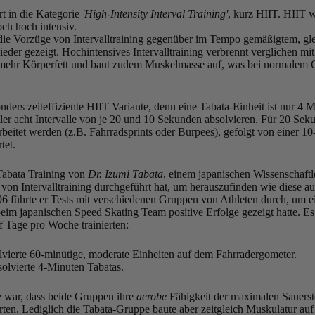
rt in die Kategorie
'High-Intensity Interval Training'
, kurz HIIT. HIIT 
och hoch intensiv.
die Vorzüge von Intervalltraining gegenüber im Tempo gemäßigtem, g
eder gezeigt. Hochintensives Intervalltraining verbrennt verglichen m
 mehr Körperfett und baut zudem Muskelmasse auf, was bei normalem Ca
nders zeiteffiziente HIIT Variante, denn eine Tabata-Einheit ist nur 4 M
ler acht Intervalle von je 20 und 10 Sekunden absolvieren. Für 20 Sek
eitet werden (z.B. Fahrradsprints oder Burpees), gefolgt von einer 1
tet.
Tabata Training von
Dr. Izumi Tabata
, einem japanischen Wissenschaftle
 von Intervalltraining durchgeführt hat, um herauszufinden wie diese a
96 führte er Tests mit verschiedenen Gruppen von Athleten durch, um e
 beim japanischen Speed Skating Team positive Erfolge gezeigt hatte.
nf Tage pro Woche trainierten:
lvierte 60-minütige, moderate Einheiten auf dem Fahrradergometer.
olvierte 4-Minuten Tabatas.
e war, dass beide Gruppen ihre
aerobe
Fähigkeit der maximalen Sauerst
ten. Lediglich die Tabata-Gruppe baute aber zeitgleich Muskulatur au